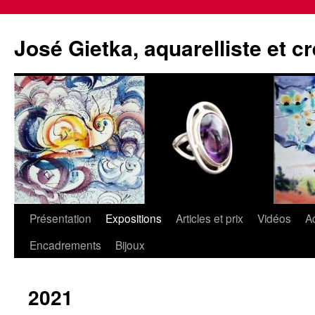
Aller
au
José Gietka, aquarelliste et c
contenu
Présentation
Expositions
Articles et prix
Vidéos
A
Encadrements
Bijoux
2021