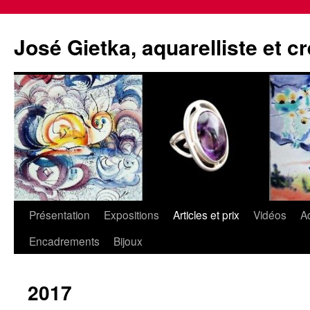
Aller
au
José Gietka, aquarelliste et c
contenu
Présentation
Expositions
Articles et prix
Vidéos
A
Encadrements
Bijoux
2017